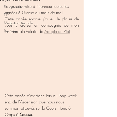
La rose est mise à l'honneur toutes les 
Entreprendre
années à Grasse au mois de mai.
DIY
Cette année encore j'ai eu le plaisir de 
Médiation Animale
vous y croiser en compagnie de mon 
Bien être
inséparable Valérie de 
Adopte un Piaf
.
Cette année c'est donc lors du long week-
end de l'Ascension que nous nous 
sommes retrouvés sur le Cours Honoré 
Creps à 
Grasse
.