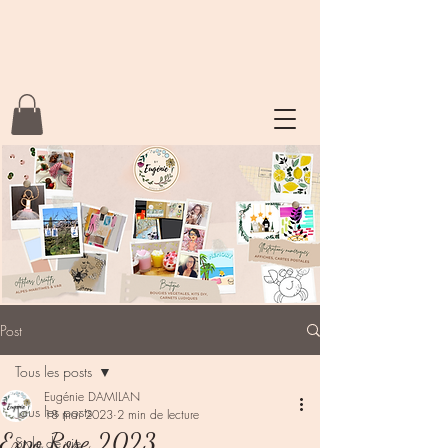
Post
Tous les posts
Eugénie DAMILAN
Tous les posts
18 mai 2023
2 min de lecture
Expo Rose 2023
Style de vie