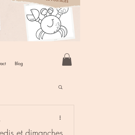
act
Blog
e
redis et dimanches