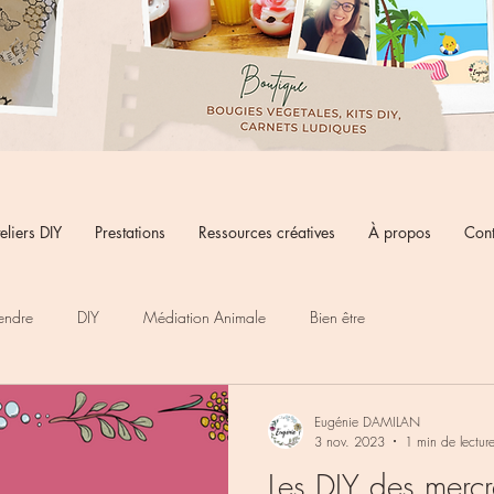
eliers DIY
Prestations
Ressources créatives
À propos
Cont
endre
DIY
Médiation Animale
Bien être
Eugénie DAMILAN
3 nov. 2023
1 min de lectur
Les DIY des merc