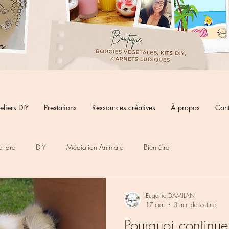
eliers DIY
Prestations
Ressources créatives
À propos
Cont
endre
DIY
Médiation Animale
Bien être
Eugénie DAMILAN
17 mai
3 min de lecture
Pourquoi continue