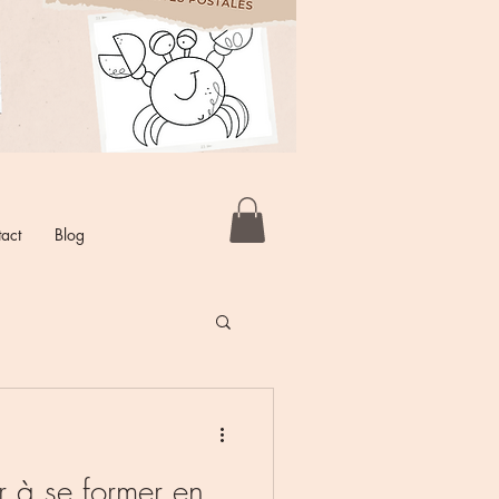
act
Blog
r à se former en