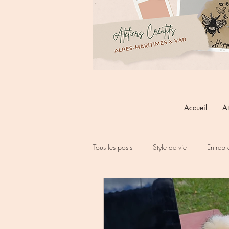
Accueil
At
Tous les posts
Style de vie
Entrepr