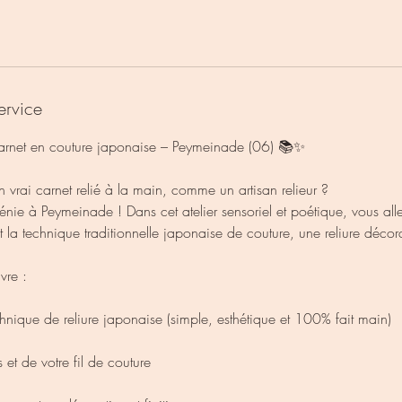
ervice
 carnet en couture japonaise – Peymeinade (06) 📚✨
n vrai carnet relié à la main, comme un artisan relieur ?
ie à Peymeinade ! Dans cet atelier sensoriel et poétique, vous alle
t la technique traditionnelle japonaise de couture, une reliure décora
vre :
hnique de reliure japonaise (simple, esthétique et 100% fait main)
et de votre fil de couture