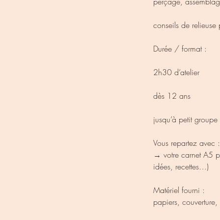
perçage, assemblage,
conseils de relieuse
Durée / format :
2h30 d’atelier
dès 12 ans
jusqu’à petit group
Vous repartez avec :
→ votre carnet A5 per
idées, recettes…)
Matériel fourni :
papiers, couverture, 