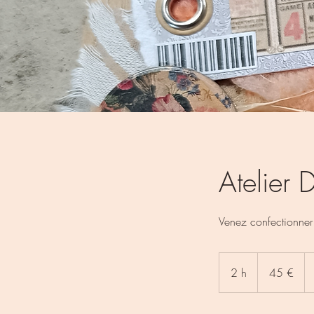
Atelier 
Venez confectionner 
45
euros
2 h
2
45 €
h