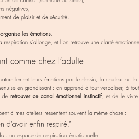
tion de cortisol (hormone du stress),
ns négatives,
ment de plaisir et de sécurité.
éorganise les émotions
.
a respiration s’allonge, et l’on retrouve une clarté émotionn
ant comme chez l’adulte
naturellement leurs émotions par le dessin, la couleur ou la 
menuise en grandissant : on apprend à tout verbaliser, à tout
t de 
retrouver ce canal émotionnel instinctif
, et de le vivre
ipent à mes ateliers ressentent souvent la même chose :
on d’avoir enfin respiré.”
la : un espace de respiration émotionnelle.