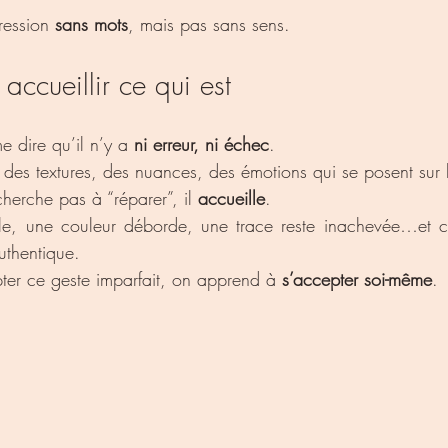
ression 
sans mots
, mais pas sans sens.
 accueillir ce qui est
me dire qu’il n’y a 
ni erreur, ni échec
.
 des textures, des nuances, des émotions qui se posent sur 
herche pas à “réparer”, il 
accueille
.
mble, une couleur déborde, une trace reste inachevée…et c’
uthentique.
er ce geste imparfait, on apprend à 
s’accepter soi-même
.