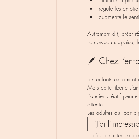
diminue la produc
régule les émotio
augmente le senti
Autrement dit, créer 
r
Le cerveau s’apaise, l
🪶 Chez l’enf
Les enfants expriment 
Mais cette liberté s’a
L’atelier créatif perme
attente.
Les adultes qui partic
“J’ai l’impressi
Et c’est exactement ce