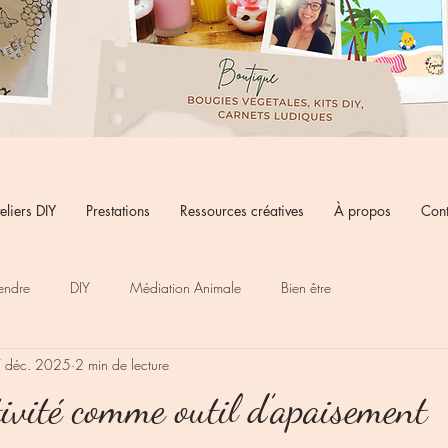
eliers DIY
Prestations
Ressources créatives
À propos
Cont
endre
DIY
Médiation Animale
Bien être
 déc. 2025
2 min de lecture
ivité comme outil d’apaisement