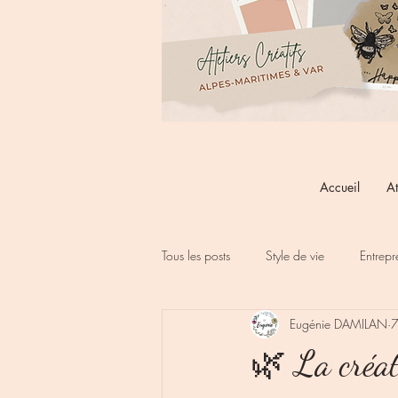
Accueil
At
Tous les posts
Style de vie
Entrepr
Eugénie DAMILAN
7
🌿 La créat