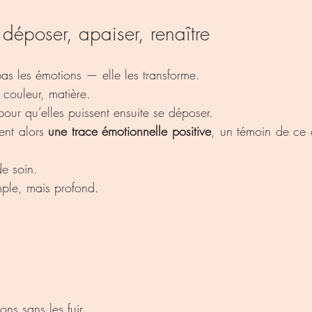
déposer, apaiser, renaître
 pas les émotions — elle les transforme.
 couleur, matière.
 pour qu’elles puissent ensuite se déposer.
nt alors 
une trace émotionnelle positive
, un témoin de ce q
de soin.
mple, mais profond.
ons sans les fuir,