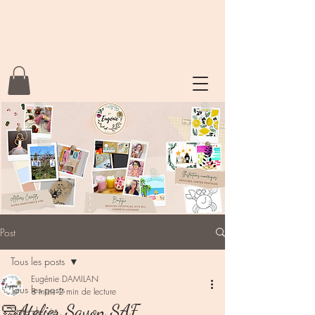
Post
Tous les posts
Eugénie DAMILAN
Tous les posts
8 mars
2 min de lecture
🧼Atelier Savon SAF
Style de vie