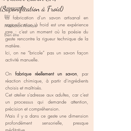
(Saponification à Froid)
Entreprendre
DIY
La fabrication d’un savon artisanal en 
saponification à froid est une expérience 
Médiation Animale
rare : c’est un moment où la poésie du 
Bien être
geste rencontre la rigueur technique de la 
matière.
Ici, on ne “bricole” pas un savon façon 
activité manuelle.
On 
fabrique réellement un savon
, par 
réaction chimique, à partir d’ingrédients 
choisis et maîtrisés.
Cet atelier s’adresse aux adultes, car c’est 
un processus qui demande attention, 
précision et compréhension.
Mais il y a dans ce geste une dimension 
profondément sensorielle, presque 
méditative.