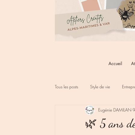
Accueil
At
Tous les posts
Style de vie
Entrepr
Eugénie DAMILAN
9
🌿 5 ans d