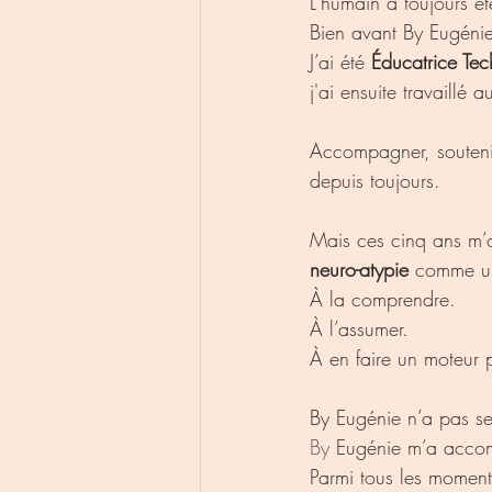
L’humain a toujours é
Bien avant By Eugéni
J’ai été 
Éducatrice Te
j'ai ensuite travaillé a
Accompagner, soutenir
depuis toujours.
Mais ces cinq ans m’on
neuro-atypie
 comme un
À la comprendre.
À l’assumer.
À en faire un moteur p
By Eugénie n’a pas s
By
 Eugénie m’a acco
Parmi tous les moment