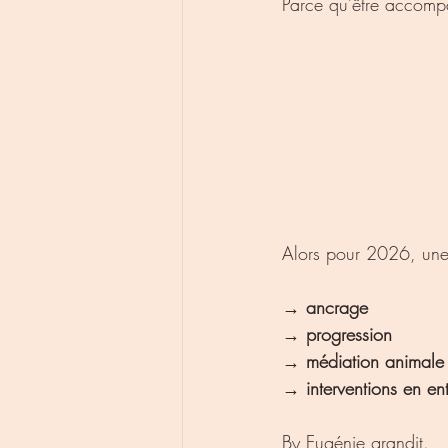
Parce qu’être accompag
Alors pour 2026, une 
→ 
ancrage
→ 
progression
→ 
médiation animale
→ 
interventions en en
By Eugénie grandit.