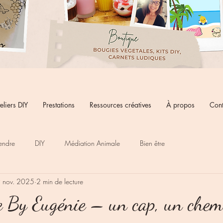
eliers DIY
Prestations
Ressources créatives
À propos
Cont
endre
DIY
Médiation Animale
Bien être
 nov. 2025
2 min de lecture
e By Eugénie – un cap, un chem