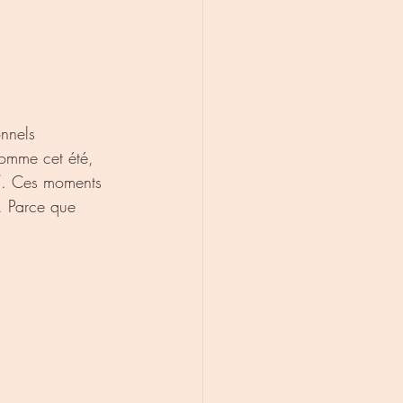
onnels 
Comme cet été, 
”
. Ces moments 
. Parce que 