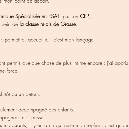
té mon point de départ.
e.
chnique Spécialisée en ESAT
, puis en 
CEP
, 
u sein de 
la classe relais de Grasse
.
, permettre, accueillir… c’est mon langage 
t permis quelque chose de plus intime encore : j’ai appris 
e force.
lutôt qu’un détour.
eulement accompagné des enfants.
mpagnée, moi aussi.
s marquants, il y en a un qui reste mon repère : c’est quan